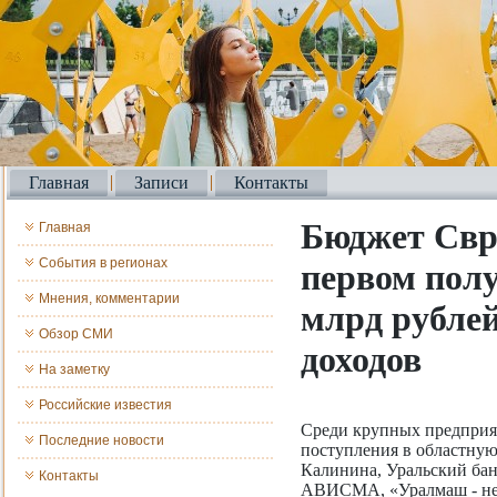
Главная
Записи
Контакты
Бюджет Свр
Главная
События в регионах
первом полу
Мнения, комментарии
млрд рубле
Обзор СМИ
доходов
На заметку
Российские известия
Среди крупных предприя
Последние новости
поступления в областную
Калинина, Уральский ба
Контакты
АВИСМА, «Уралмаш - не