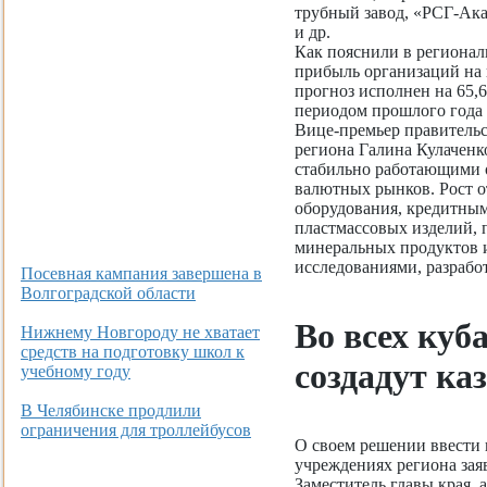
трубный завод, «РСГ-Ака
и др.
Как пояснили в регионал
прибыль организаций на 
прогноз исполнен на 65,
периодом прошлого года 
Вице-премьер правительс
региона Галина Кулаченк
стабильно работающими 
валютных рынков. Рост 
оборудования, кредитны
пластмассовых изделий, 
минеральных продуктов 
исследованиями, разработ
Посевная кампания завершена в
Волгоградской области
Во всех куб
Нижнему Новгороду не хватает
средств на подготовку школ к
создадут ка
учебному году
В Челябинске продлили
ограничения для троллейбусов
О своем решении ввести 
учреждениях региона зая
Заместитель главы края, 