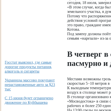
сегодня, 18 июля, заверил
«В этом случае, когда б
земельного участка, я ду
Потому что распоряжени
действия условий програ
это право, граждане имею
Котова.
Под замену должны пойт
семьям «нарезали» из-за
В четверг в
пасмурно и
Госстат выяснил, где самые
дорогие продукты питания,
алкоголь и сигареты
Местами возможны грозы.
Украинцы массово покупают
скоростью 5−10 метров в 
нерастаможенные авто за $23
К выходным температурна
тыс
воздух в столице может р
В столице организовано 
С 15 июня будет ограничено
«Мосводостока» в связи 
движение по Куйбышева
рабочих и более 250 един
На 13:00 среды по моско