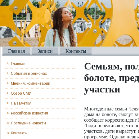
Главная
Записи
Контакты
Семьям, по
Главная
События в регионах
болоте, пре
Мнения, комментарии
участки
Обзор СМИ
На заметку
Многодетные семьи Челя
Российские известия
дома на болоте, смогут з
сообщает корреспонден
Последние новости
Люди переживают, что по
участков, дети вырастут,
Контакты
программе. Однако первы