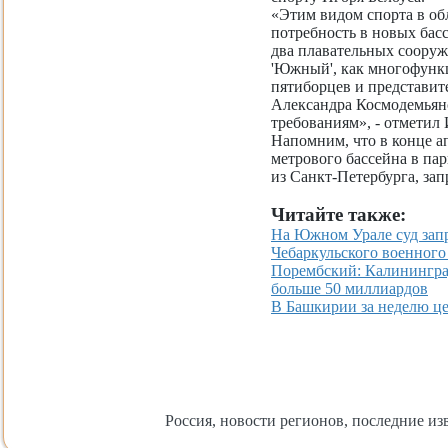
«Этим видом спорта в об
потребность в новых бас
два плавательных сооруж
'Южный', как многофунк
пятиборцев и представите
Александра Космодемьянс
требованиям», - отметил 
Напомним, что в конце ап
метрового бассейна в па
из Санкт-Петербурга, зап
Читайте также:
На Южном Урале суд запр
Чебаркульского военного
Порембский: Калининград
больше 50 миллиардов
В Башкирии за неделю це
Россия, новости регионов, последние изв