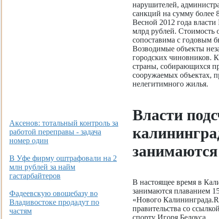
нарушителей, админист
санкций на сумму более 8
Весной 2012 года власти
млрд рублей. Стоимость 
сопоставима с годовым б
Возводимые объекты неза
городских чиновников. К
страны, собирающихся пр
сооружаемых объектах, п
нелегитимного жилья.
Власти подс
Аксенов: тотальный контроль за
калинингра
работой переправы - задача
номер один
занимаются
В Уфе фирму оштрафовали на 2
млн рублей за найм
гастарбайтеров
В настоящее время в Кал
занимаются плаванием 15
Фадеевскую овощебазу во
«Нового Калининграда.R
Владивостоке продадут по
правительства со ссылкой
частям
спорту Игоря Белоуса.