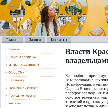
Главная
Записи
Контакты
Власти Крас
Главная
События в регионах
владельцами
Мнения, комментарии
Обзор СМИ
Как сообщает пресс-служб
28 многоквартирных жил
На заметку
По информации начальни
Российские известия
Саркиса Егояна, за полт
проверок соблюдения земе
Последние новости
осмотров земельных участ
заявлений в суды для ус
Контакты
законодательства. К адм