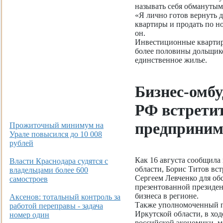
называть себя обмануты
«Я лично готов вернуть 
квартиры и продать по н
он.
Инвестиционные квартир
более половины дольщик
единственное жилье.
Бизнес-омбу
РФ встретит
предприним
Прожиточный минимум на
Урале повысился до 10 008
рублей
Как 16 августа сообщила
Власти Краснодара судятся с
области, Борис Титов вс
владельцами более 600
Сергеем Левченко для об
самостроев
презентованной президен
бизнеса в регионе.
Аксенов: тотальный контроль за
Также уполномоченный п
работой переправы - задача
Иркутской области, в ход
номер один
российской экономики, ме