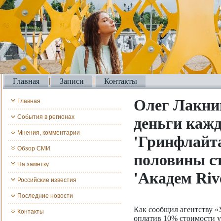
Главная
Записи
Контакты
Олег Лакни
Главная
События в регионах
деньги каж
Мнения, комментарии
'Гринфлайта
Обзор СМИ
половины с
На заметку
'Академ Rive
Российские известия
Последние новости
Как сообщил агентству «
Контакты
оплатив 10% стоимости 