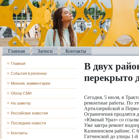
Главная
Записи
Контакты
В двух райо
Главная
События в регионах
перекрыто 
Мнения, комментарии
Обзор СМИ
Сегодня, 5 июля, в Трак
ремонтные работы. По эт
На заметку
Артиллерийской и Перво
Российские известия
Ограничения продлятся д
«Южный Урал» со ссылко
Последние новости
Уже завтра ремонт водоп
Калининском районе. С 6
Контакты
Гатчинской до улицы 1-й