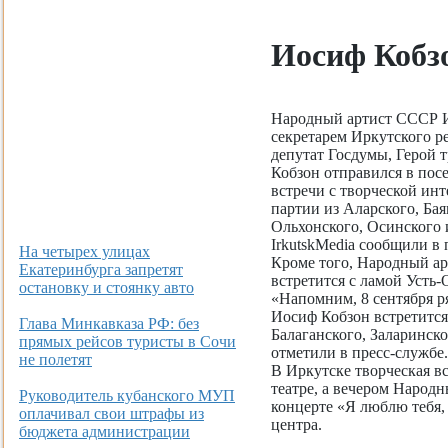
Иосиф Кобз
Народный артист СССР И
секретарем Иркутского р
депутат Госдумы, Герой 
Кобзон отправился в пос
встречи с творческой ин
партии из Аларского, Бая
Ольхонского, Осинского 
IrkutskMedia сообщили в
На четырех улицах
Кроме того, Народный ар
Екатеринбурга запретят
встретится с ламой Усть
остановку и стоянку авто
«Напомним, 8 сентября ря
Иосиф Кобзон встретится
Глава Минкавказа РФ: без
Балаганского, Заларинско
прямых рейсов туристы в Сочи
отметили в пресс-службе.
не полетят
В Иркутске творческая в
театре, а вечером Народ
Руководитель кубанского МУП
концерте «Я люблю тебя,
оплачивал свои штрафы из
центра.
бюджета администрации