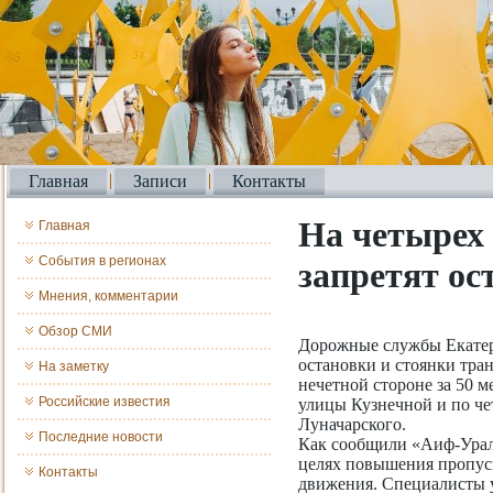
Главная
Записи
Контакты
На четырех
Главная
События в регионах
запретят ос
Мнения, комментарии
Обзор СМИ
Дорожные службы Екатери
остановки и стоянки тра
На заметку
нечетной стороне за 50 м
Российские известия
улицы Кузнечной и по че
Луначарского.
Последние новости
Как сообщили «Аиф-Урал»
целях повышения пропус
Контакты
движения. Специалисты у