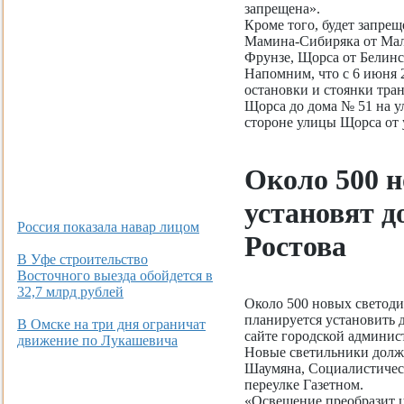
запрещена».
Кроме того, будет запрещ
Мамина-Сибиряка от Мал
Фрунзе, Щорса от Белинс
Напомним, что с 6 июня 
остановки и стоянки тра
Щорса до дома № 51 на ул
стороне улицы Щорса от
Около 500 
установят д
Россия показала навар лицом
Ростова
В Уфе строительство
Восточного выезда обойдется в
32,7 млрд рублей
Около 500 новых светод
планируется установить д
В Омске на три дня ограничат
сайте городской админис
движение по Лукашевича
Новые светильники долж
Шаумяна, Социалистическ
переулке Газетном.
«Освещение преобразит 