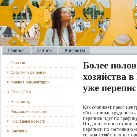
Главная
Записи
Контакты
Более полов
Главная
События в регионах
хозяйства в
Мнения, комментарии
уже перепи
Обзор СМИ
На заметку
Как сообщает пресс-центр
Российские известия
объективные трудности -
перепись идет по графику
Последние новости
По данным оперативного
переписи по состоянию н
Контакты
сельскохозяйственных ор