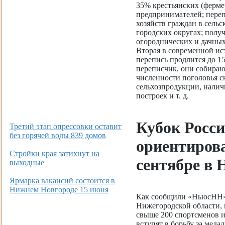
35% крестьянских (ферме
предпринимателей; пере
хозяйств граждан в сельс
городских округах; полу
огороднических и дачны
Вторая в современной ис
перепись продлится до 15
переписчик, они собира
численности поголовья с
сельхозпродукции, нали
построек и т. д.
Кубок Росси
Третий этап опрессовки оставит
без горячей воды 839 домов
ориентиров
Стройки края затихнут на
сентябре в
выходные
Ярмарка вакансий состоится в
Нижнем Новгороде 15 июня
Как сообщили «НьюсНН» 
Нижегородской области, 
свыше 200 спортсменов 
вступят в борьбу за меда