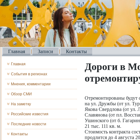
Главная
Записи
Контакты
Дороги в М
Главная
События в регионах
отремонтиру
Мнения, комментарии
Обзор СМИ
Отремонтированы будут 
на ул. Дружбы (от ул. Ту
На заметку
Якова Свердлова (от ул. 
Российские известия
Славянова (от пл. Восста
Ушинского (от б. Гагари
Последние новости
21 тыс. 111 кв. м.
Стоимость контракта сост
Контакты
продлится до 4 августа 2