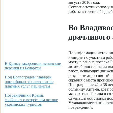
августа 2016 года.
Согласно техническому з
работы в течение 45 дней
Во Владиво
драчливого
По информации источник
инцидент с участием раб
мосту в районе поселка 
В Крыму захоронили испанские
автомобилистов начал вы
персики из Беларуси
работ, мешающих движени
результате агрессивный 
Под Волгоградом главврач
скрылся с места происше
оштрафован за навязывание
Пострадавшие 42 и 38 ле
платных услуг пациентам
больницу Артема, где пр
мягких тканей лица и сот
Пограничники Крыма
случившегося стражи пор
сообщают о возросшем потоке
Устанавливается личност
украинских туристов
повреждений.