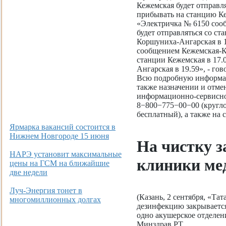
Кежемская будет отправл
прибывать на станцию Ке
«Электричка № 6150 соо
будет отправляться со ст
Коршуниха-Ангарская в 1
сообщением Кежемская-Ко
станции Кежемская в 17.
Ангарская в 19.59», - г
Всю подробную информац
также назначении и отме
информационно-сервисн
8−800−775−00−00 (кругло
бесплатный), а также на 
Ярмарка вакансий состоится в
Нижнем Новгороде 15 июня
На чистку 
НАРЭ установит максимальные
клиники ме
цены на ГСМ на ближайшие
две недели
Луч-Энергия тонет в
(Казань, 2 сентября, «Та
многомиллионных долгах
дезинфекцию закрывается
одно акушерское отделен
Минздрав РТ.