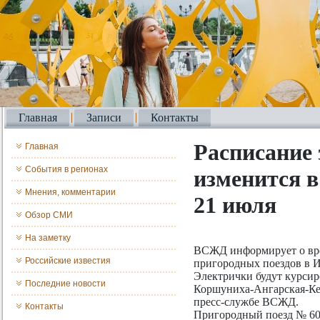
Главная
Записи
Контакты
Расписание
Главная
События в регионах
изменится в
Мнения, комментарии
21 июля
Обзор СМИ
На заметку
ВСЖД информирует о вр
Российские известия
пригородных поездов в Ир
Электрички будут курсир
Последние новости
Коршуниха-Ангарская-Кеж
пресс-службе ВСЖД.
Контакты
Пригородный поезд № 60