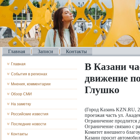
Главная
Записи
Контакты
В Казани ча
Главная
События в регионах
движение по
Мнения, комментарии
Глушко
Обзор СМИ
На заметку
(Город Казань KZN.RU, 2
Российские известия
проезжая часть ул. Акад
Ограничение продлится д
Последние новости
Ограничение связано с р
Комитет внешнего благоу
Контакты
Казани просит автомобил