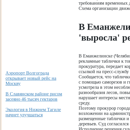
требованиям временных 
Схема организации движ
В Еманжели
'выросла' р
В Еманжелинске (Челябин
рекламные таблички к то
прокуратура, передает к
ссылкой на пресс-службу 
Аэропорт Волгограда
Сообщается, что табличк
открывает новый рейс на
с помощью саморезов и г
Москву
усмотрела в этом несобл
разнообразия лесов, пов
В Славянском районе рисом
нарушает интересы мест
засеяно 46 тысяч гектаров
среду.
Поэтому прокурор города
Экология в Нижнем Тагиле
возложении на администр
начнет улучшаться
размещенные таблички и 
деревьев. Суд согласилс
Исполнение решения суда