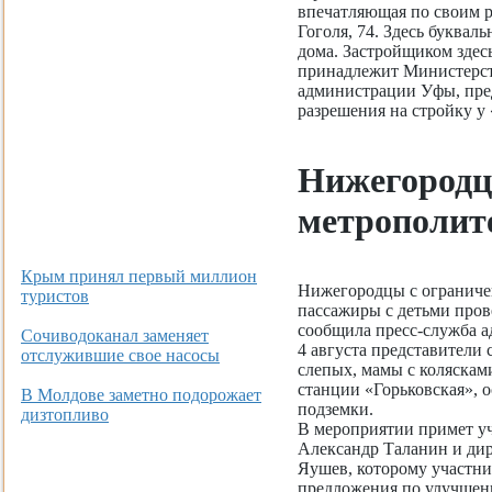
впечатляющая по своим ра
Гоголя, 74. Здесь буквал
дома. Застройщиком здес
принадлежит Министерст
администрации Уфы, пре
разрешения на стройку у 
Нижегородц
метрополите
Крым принял первый миллион
Нижегородцы с ограниче
туристов
пассажиры с детьми пров
сообщила пресс-служба 
Сочиводоканал заменяет
4 августа представители
отслужившие свое насосы
слепых, мамы с коляскам
станции «Горьковская», 
В Молдове заметно подорожает
подземки.
дизтопливо
В мероприятии примет уч
Александр Таланин и ди
Яушев, которому участни
предложения по улучшен