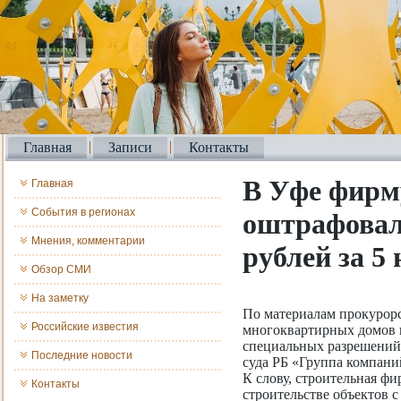
Главная
Записи
Контакты
В Уфе фирм
Главная
События в регионах
оштрафовал
Мнения, комментарии
рублей за 5
Обзор СМИ
На заметку
По материалам прокурорс
Российские известия
многоквартирных домов в
специальных разрешений
Последние новости
суда РБ «Группа компани
К слову, строительная ф
Контакты
строительстве объектов с