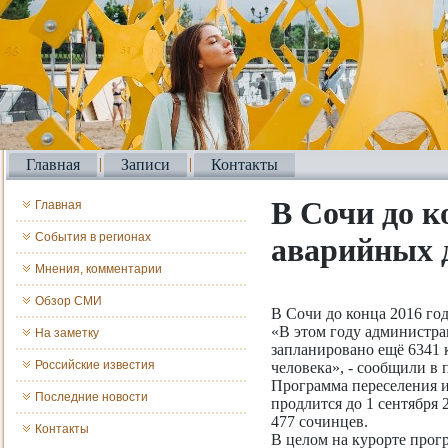
Главная
Записи
Контакты
В Сочи до к
Главная
События в регионах
аварийных 
Мнения, комментарии
Обзор СМИ
В Сочи до конца 2016 го
«В этом году администрац
На заметку
запланировано ещё 6341 к
Российские известия
человека», - сообщили в 
Программа переселения и
Последние новости
продлится до 1 сентября 
477 сочинцев.
Контакты
В целом на курорте прогр