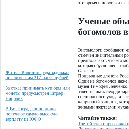
это время в новое жильё 
Ученые объ
богомолов 
Энтомологи сообщают, ч
отмечен значительный ро
предполагают, что это м
которая обусловлена гло
Gazeta.ru.
Житель Калининграда задолжал
Привычные для юга Росси
по алиментам 217 тысяч рублей
Один из богомолов даже 
музея Тимофея Левченко.
За отказ принимать купюры или
завести таких неординар
монеты предусмотрен штраф -
специального ухода и ча
Нацбанк
капризный хищник, кото
живыми жертвами: мухам
В Волгограде чиновники
получают самую высокую
Читайте также:
зарплату из ЮФО
Третий этап опрессовки о
Движение по некоторым у