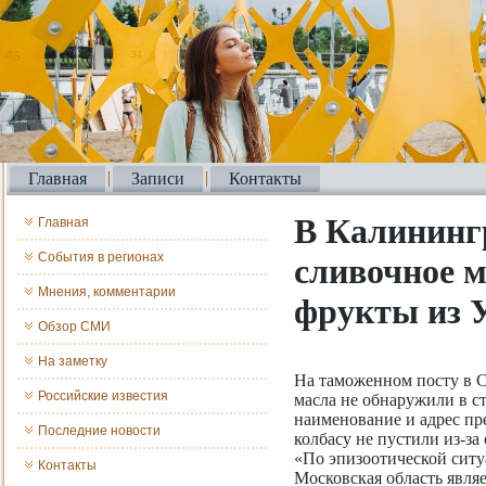
Главная
Записи
Контакты
В Калининг
Главная
События в регионах
сливочное м
Мнения, комментарии
фрукты из 
Обзор СМИ
На заметку
На таможенном посту в С
Российские известия
масла не обнаружили в с
наименование и адрес пр
Последние новости
колбасу не пустили из-за
«По эпизоотической ситу
Контакты
Московская область явля