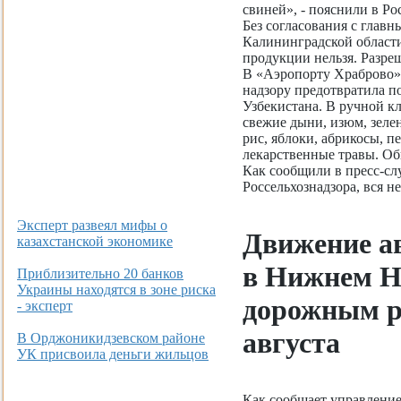
свиней», - пояснили в Ро
Без согласования с глав
Калининградской области
продукции нельзя. Разре
В «Аэропорту Храброво»
надзору предотвратила п
Узбекистана. В ручной кл
свежие дыни, изюм, зелен
рис, яблоки, абрикосы, п
лекарственные травы. Об
Как сообщили в пресс-сл
Россельхознадзора, вся н
Эксперт развеял мифы о
Движение ав
казахстанской экономике
в Нижнем Но
Приблизительно 20 банков
Украины находятся в зоне риска
дорожным р
- эксперт
августа
В Орджоникидзевском районе
УК присвоила деньги жильцов
Как сообщает управлени