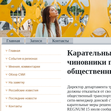
Главная
Записи
Контакты
Карательны
Главная
События в регионах
чиновники п
Мнения, комментарии
общественн
Обзор СМИ
На заметку
Директор департамента т
Российские известия
должны отказаться от св
общественный транспорт
Последние новости
сити-менеджер донской 
карательные меры решено
Контакты
REGNUM 15 июля сообщил