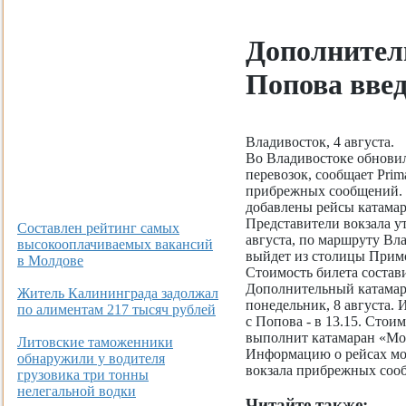
Дополнител
Попова вве
Владивосток, 4 августа.
Во Владивостоке обнови
перевозок, сообщает Prim
прибрежных сообщений. 
добавлены рейсы катамар
Представители вокзала у
Составлен рейтинг самых
августа, по маршруту Вл
высокооплачиваемых вакансий
выйдет из столицы Примор
в Молдове
Стоимость билета состави
Дополнительный катамара
Житель Калининграда задолжал
понедельник, 8 августа. 
по алиментам 217 тысяч рублей
с Попова - в 13.15. Стоим
выполнит катамаран «Мо
Литовские таможенники
Информацию о рейсах мо
обнаружили у водителя
вокзала прибрежных сооб
грузовика три тонны
нелегальной водки
Читайте также: