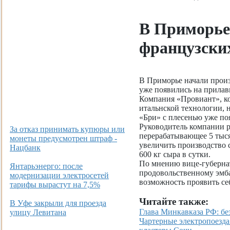
В Приморье
французски
В Приморье начали произ
уже появились на прилав
Компания «Провиант», ко
итальнской технологии, 
«Бри» с плесенью уже по
Руководитель компании ра
За отказ принимать купюры или
перерабатывающее 5 тыся
монеты предусмотрен штраф -
увеличить производство 
Нацбанк
600 кг сыра в сутки.
По мнению вице-губернат
Янтарьэнерго: после
продовольственному эмб
модернизации электросетей
возможность проявить се
тарифы вырастут на 7,5%
Читайте также:
В Уфе закрыли для проезда
Глава Минкавказа РФ: бе
улицу Левитана
Чартерные электропоезда