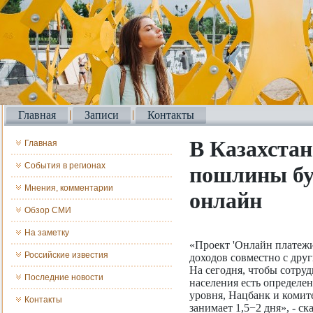
Главная
Записи
Контакты
В Казахста
Главная
События в регионах
пошлины бу
Мнения, комментарии
онлайн
Обзор СМИ
На заметку
«Проект 'Онлайн платежи
Российские известия
доходов совместно с дру
На сегодня, чтобы сотру
Последние новости
населения есть определе
уровня, Нацбанк и комите
Контакты
занимает 1,5−2 дня», - ск