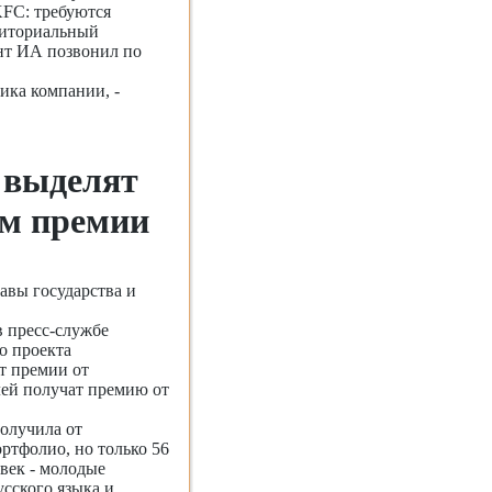
KFC: требуются
риториальный
нт ИА позвонил по
ика компании, -
 выделят
ам премии
авы государства и
 пресс-службе
о проекта
т премии от
лей получат премию от
получила от
ртфолио, но только 56
овек - молодые
сского языка и