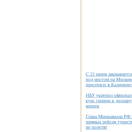
C 21 июня закрывается
под мостом на Москов
проспекте в Калининг
НБУ укрепил официа
курс гривни к доллару
копеек
Глава Минкавказа РФ:
прямых рейсов турист
не полетят