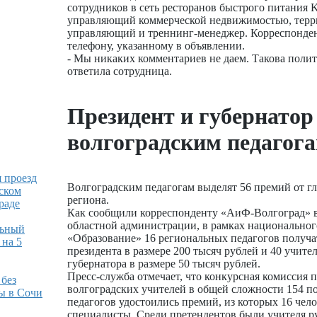
сотрудников в сеть ресторанов быстрого питания 
управляющий коммерческой недвижимостью, тер
управляющий и треннинг-менеджер. Корреспонде
телефону, указанному в объявлении.
- Мы никаких комментариев не даем. Такова полит
ответила сотрудница.
Президент и губернатор
волгоградским педагог
 проезд
Волгоградским педагогам выделят 56 премий от гл
ском
региона.
раде
Как сообщили корреспонденту «АиФ-Волгоград» в
областной администрации, в рамках национальног
льный
«Образование» 16 региональных педагогов получа
 на 5
президента в размере 200 тысяч рублей и 40 учите
губернатора в размере 50 тысяч рублей.
Пресс-служба отмечает, что конкурсная комиссия 
 без
волгоградских учителей в общей сложности 154 по
ы в Сочи
педагогов удостоились премий, из которых 16 чел
специалисты. Среди претендентов были учителя ру