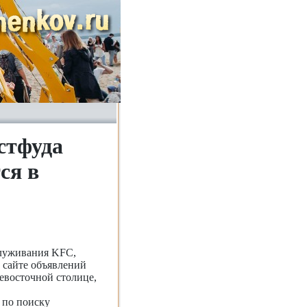
стфуда
ся в
служивания KFC,
 сайте объявлений
евосточной столице,
 по поиску