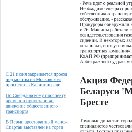
- Речь идет о реальной у
Необходимо еще раз прои
собственников транспорт
обслуживание, - рассказа
Прокуроры обнаружили н
и 76. Машины работали 
освидетельствования газ
сидений. В некоторых авт
остановки, и отсутствов
транспортная компания» п
КоАП РФ (предпринимате
Арбитражный суд рассмо
C 21 июня закрывается проезд
Акция Феде
под мостом на Московском
проспекте в Калининграде
Беларуси 'М
По Свердловскому проспекту
Бресте
временно приостановят
движение общественного
транспорта
Трудовые династии город
В Перми арестованный манеж
специалистов чествовали 
Спартак выставлен на торги
отдыха. Гостями праздни