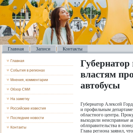
Главная
Записи
Контакты
Губернатор
Главная
События в регионах
властям пр
Мнения, комментарии
автобусы
Обзор СМИ
На заметку
Губернатор Алексей Горд
Российские известия
и профильным департаме
областного центра. Прок
Последние новости
выходили неисправные а
облправительства в понед
Контакты
Глава региона заявил, ч