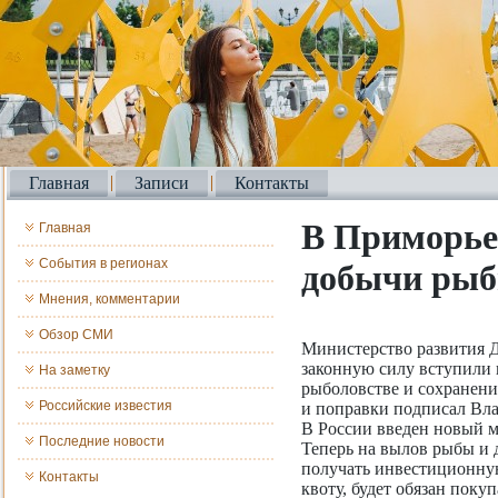
Главная
Записи
Контакты
В Приморье
Главная
События в регионах
добычи ры
Мнения, комментарии
Обзор СМИ
Министерство развития Д
законную силу вступили 
На заметку
рыболовстве и сохранени
Российские известия
и поправки подписал Вл
В России введен новый 
Последние новости
Теперь на вылов рыбы и 
получать инвестиционную
Контакты
квоту, будет обязан поку