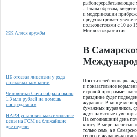
рыбоперерабатывающие 
- Таким образом, введен
и модернизации прибреж
предусматривает увеличе
пользователями с 10 до 1
Минвостокразвития.
ЖК Аллея дружбы
В Самарско
Международ
ЦБ отозвал лицензии у ряда
Посетителей зоопарка жде
страховых компаний
и показательное кормлен
игровой программе: экол
Чиновники Сочи собрали около
празднике будет подведе
1,3 млн рублей на помощь
журавль». В конце мероп
пострадавшим
бумажных журавликов, с
ждут памятные сувениры 
НАРЭ установит максимальные
На сегодняшний день поч
цены на ГСМ на ближайшие
книгу. В мире насчитывае
две недели
только семь, а в Самарск
серого и журавля-красав