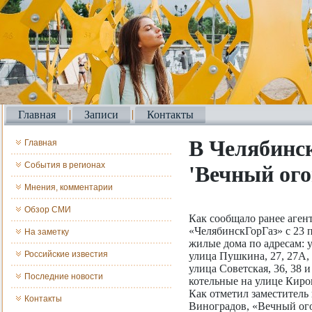
Главная
Записи
Контакты
В Челябинск
Главная
События в регионах
'Вечный ого
Мнения, комментарии
Обзор СМИ
Как сообщало ранее аге
«ЧелябинскГорГаз» с 23 п
На заметку
жилые дома по адресам: у
Российские известия
улица Пушкина, 27, 27А, 3
улица Советская, 36, 38 и
Последние новости
котельные на улице Киров
Как отметил заместитель
Контакты
Виноградов, «Вечный ог