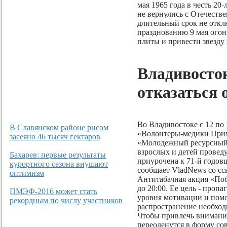
мая 1965 года в честь 20
не вернулись с Отечестве
длительный срок не откл
празднованию 9 мая огонь
плиты и привести звезду 
Владивосто
отказаться 
Во Владивостоке с 12 по
В Славянском районе рисом
«Волонтеры-медики Прим
засеяно 46 тысяч гектаров
«Молодежный ресурсный 
взрослых и детей провед
Бахарев: первые результаты
приурочена к 71-й годо
курортного сезона внушают
сообщает VladNews со сс
оптимизм
Антитабачная акция «Поб
до 20:00. Ее цель - проп
ПМЭФ-2016 может стать
уровня мотивации и помо
рекордным по числу участников
распространение необход
Чтобы привлечь внимание
переоденутся в форму с