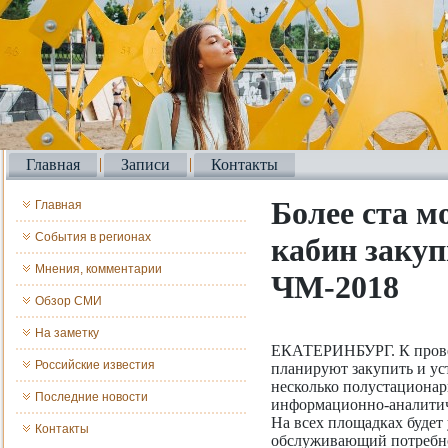
Главная
Записи
Контакты
Более ста 
Главная
События в регионах
кабин закуп
Мнения, комментарии
ЧМ-2018
Обзор СМИ
На заметку
ЕКАТЕРИНБУРГ. К прове
Российские известия
планируют закупить и ус
несколько полустациона
Последние новости
информационно-аналитич
На всех площадках будет
Контакты
обслуживающий потребно