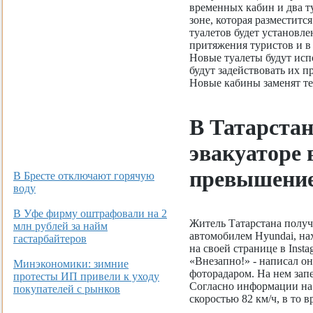
временных кабин и два т
зоне, которая разместитс
туалетов будет установл
притяжения туристов и в 
Новые туалеты будут исп
будут задействовать их 
Новые кабины заменят те,
В Татарста
эвакуаторе
превышение
В Бресте отключают горячую
воду
В Уфе фирму оштрафовали на 2
Житель Татарстана получ
млн рублей за найм
автомобилем Hyundai, на
гастарбайтеров
на своей странице в Insta
«Внезапно!» - написал о
Минэкономики: зимние
фоторадаром. На нем запе
протесты ИП привели к уходу
Согласно информации на 
покупателей с рынков
скоростью 82 км/ч, в то в